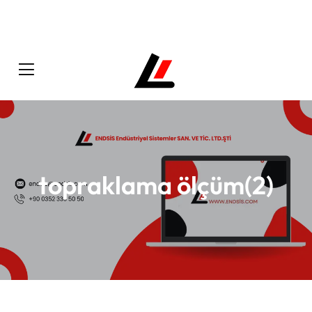
topraklama ölçüm(2)