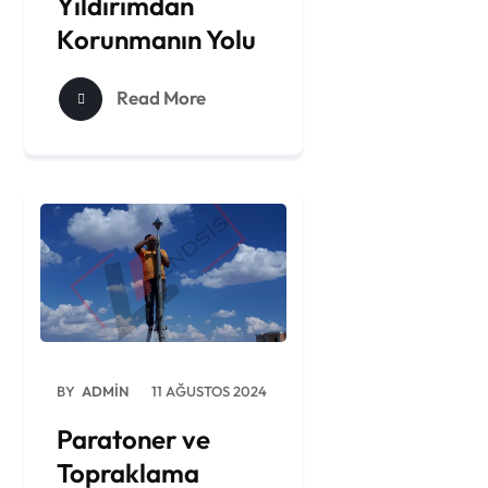
Yıldırımdan
Korunmanın Yolu
Read More
BY
ADMIN
11 AĞUSTOS 2024
Paratoner ve
Topraklama