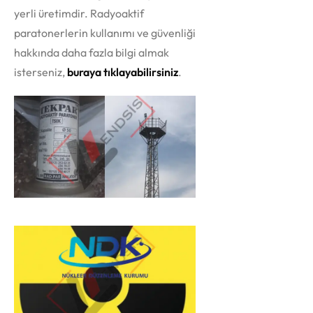
yerli üretimdir. Radyoaktif
paratonerlerin kullanımı ve güvenliği
hakkında daha fazla bilgi almak
isterseniz,
buraya tıklayabilirsiniz
.