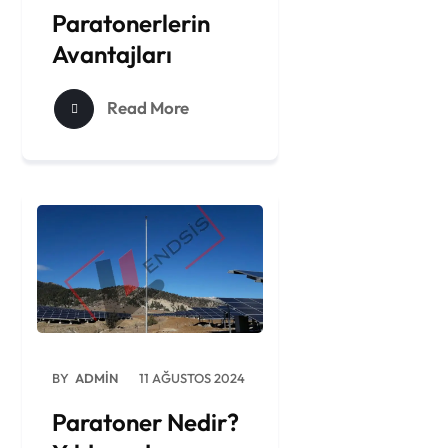
Paratonerlerin
Avantajları
Read More
BY
ADMIN
11 AĞUSTOS 2024
Paratoner Nedir?