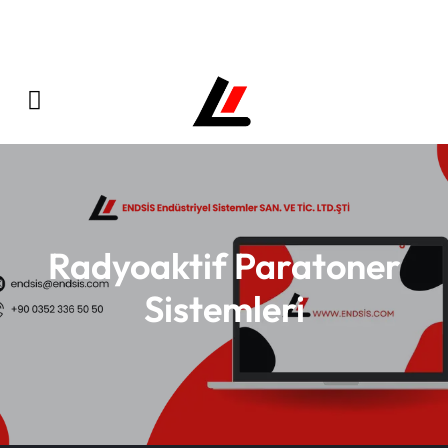
Radyoaktif Paratoner
Sistemleri