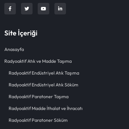
Site İçeriği
Anasayfa
Radyoaktif Atık ve Madde Taşıma
Radyoaktif Endüstriyel Atık Taşıma
Radyoaktif Endüstriyel Atık Söküm
Radyoaktif Paratoner Taşıma
Radyoaktif Madde İthalat ve İhracatı
Radyoaktif Paratoner Söküm