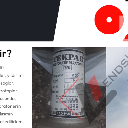
ir?
if
er, yıldırımı
 sağlar.
zotopları
nucunda,
paratonerin
dırımın
l edilirken,