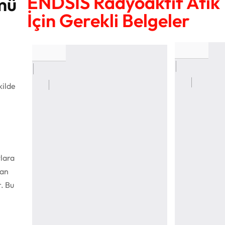
ENDSİS Radyoaktif Atık
mü
İçin Gerekli Belgeler
kilde
tlara
dan
. Bu