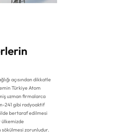
rlerin
ağlığı açısından dikkatle
şlemin Türkiye Atom
lmiş uzman firmalarca
m-241 gibi radyoaktif
ilde bertaraf edilmesi
r ülkemizde
n sökülmesi zorunludur.