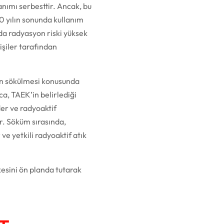
nımı serbesttir. Ancak, bu
10 yılın sonunda kullanım
da radyasyon riski yüksek
işiler tarafından
in sökülmesi konusunda
ca, TAEK’in belirlediği
er ve radyoaktif
r. Söküm sırasında,
ve yetkili radyoaktif atık
kesini ön planda tutarak