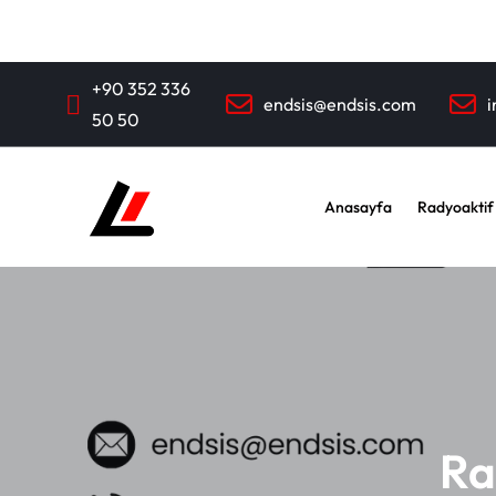
+90 352 336
endsis@endsis.com
i
50 50
Anasayfa
Radyoaktif
Ra