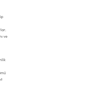
ip
lar.
nı ve
nlik
kümü
et