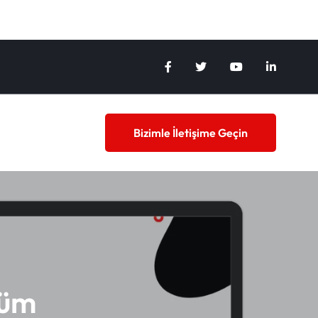
Bizimle İletişime Geçin
küm