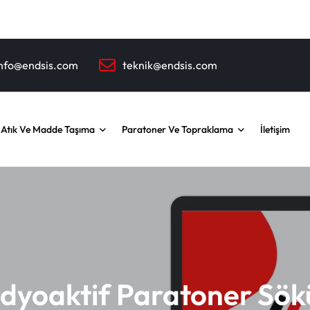
nfo@endsis.com
teknik@endsis.com
 Atık Ve Madde Taşıma
Paratoner Ve Topraklama
İletişim
dyoaktif Paratoner Sö